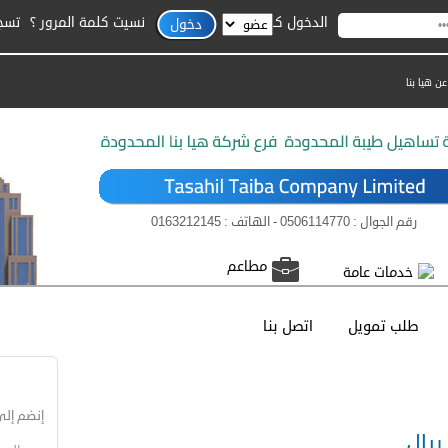
الدخول كـ
نسيت كلمة المرور ؟
تسج
عن هيا بنا
رقم الجوال : 0506114770 - الهاتف : 0163212145
مطاعم
خدمات عامة
طلب تمويل
اتصل بنا
القائ
إنضم إلى